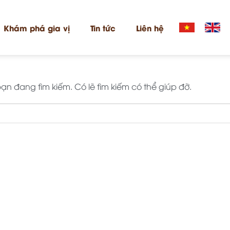
Khám phá gia vị
Tin tức
Liên hệ
n đang tìm kiếm. Có lẽ tìm kiếm có thể giúp đỡ.