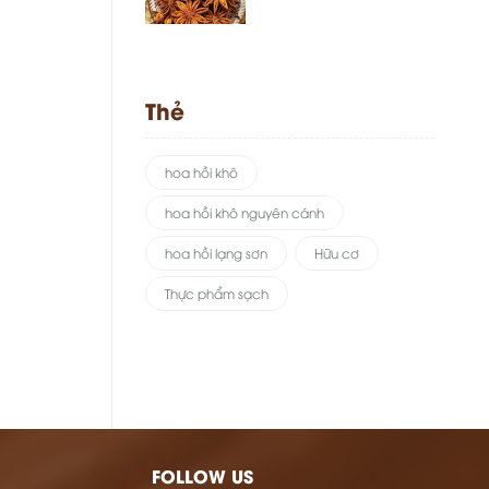
Thẻ
hoa hồi khô
hoa hồi khô nguyên cánh
hoa hồi lạng sơn
Hữu cơ
Thực phẩm sạch
FOLLOW US