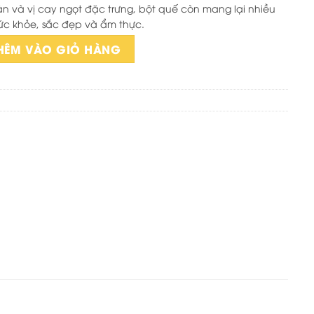
 và vị cay ngọt đặc trưng, bột quế còn mang lại nhiều
o sức khỏe, sắc đẹp và ẩm thực.
HÊM VÀO GIỎ HÀNG