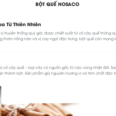
BỘT QUẾ NOSACO
oa Từ Thiên Nhiên
vị truyền thống quý giá, được chiết xuất từ vỏ cây quế thông q
g thơm nồng nàn và vị cay ngọt đặc trưng, bột quế còn mang lại 
ừ vỏ cây quế – loại cây có nguồn gốc từ các vùng nhiệt đới. S
ịn thành bột. Sản phẩm giữ nguyên hương vị và tinh chất đặc t