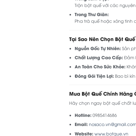
Trộn bột quế với các nguyên
Trong Thư Giãn:
Pha trà quế hoặc xông tinh d
Tại Sao Nên Chọn Bột Quế
Nguồn Gốc Tự Nhiên:
Sản ph
Chất Lượng Cao Cấp:
Đảm b
An Toàn Cho Sức Khỏe:
Khôn
Đóng Gói Tiện Lợi:
Bao bì kín
Mua Bột Quế Chính Hãng 
Hãy chọn ngay bột quế chất lượn
Hotline:
0985414686
Email:
nosaco.vn@gmail.co
Website:
www.botque.vn