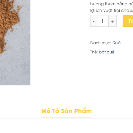
hương thơm nồng nàn
19.000₫.
lợi ích vượt trội ch
Bột quế số lượng
T
Danh mục:
Quế
Thẻ:
bột quế
Mô Tả Sản Phẩm