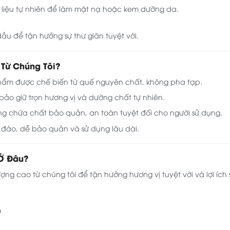
 liệu tự nhiên để làm mặt nạ hoặc kem dưỡng da.
ầu để tận hưởng sự thư giãn tuyệt vời.
 Từ Chúng Tôi?
ẩm được chế biến từ quế nguyên chất, không pha tạp.
ảo giữ trọn hương vị và dưỡng chất tự nhiên.
g chứa chất bảo quản, an toàn tuyệt đối cho người sử dụng.
 đáo, dễ bảo quản và sử dụng lâu dài.
Ở Đâu?
g cao từ chúng tôi để tận hưởng hương vị tuyệt vời và lợi ích s
m