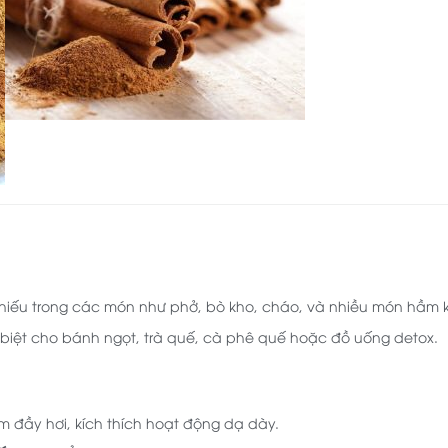
 thiếu trong các món như phở, bò kho, cháo, và nhiều món hầm 
biệt cho bánh ngọt, trà quế, cà phê quế hoặc đồ uống detox.
 đầy hơi, kích thích hoạt động dạ dày.