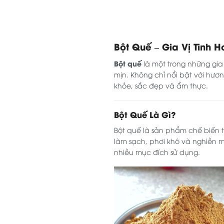
Bột Quế – Gia Vị Tinh H
Bột quế
là một trong những gia 
mịn. Không chỉ nổi bật với hươn
khỏe, sắc đẹp và ẩm thực.
Bột Quế Là Gì?
Bột quế là sản phẩm chế biến t
làm sạch, phơi khô và nghiền m
nhiều mục đích sử dụng.