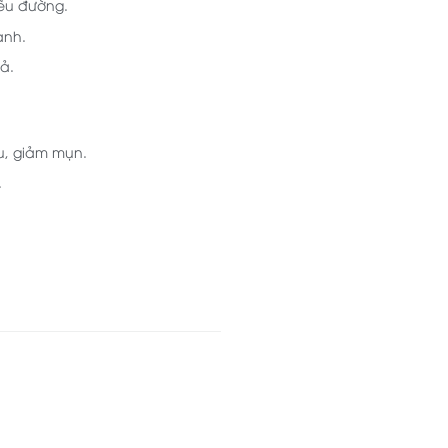
iểu đường.
ạnh.
ả.
u, giảm mụn.
.