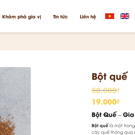
Khám phá gia vị
Tin tức
Liên hệ
Bột quế
50.000
₫
Giá
19.000
₫
gốc
Giá
Bột Quế – Gia
là:
hiện
50.000₫.
tại
Bột quế
là một trong
là:
cây quế thông qua qu