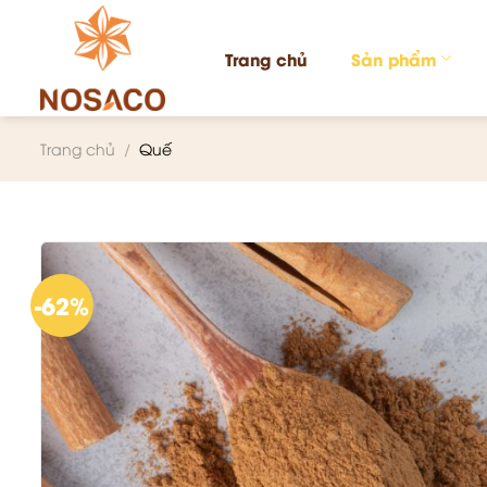
Chuyển
đến
Trang chủ
Sản phẩm
nội
dung
Trang chủ
/
Quế
-62%