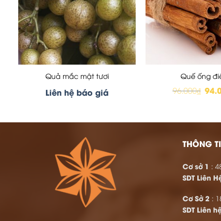
Quả mắc mật tươi
Quế ống đi
Giá
94.
96.000
₫
Liên hệ báo giá
gốc
là:
96.0
THÔNG TI
Cơ sở 1
: 4
SDT Liên H
Cơ Sở 2
: 1
SDT
Liên h