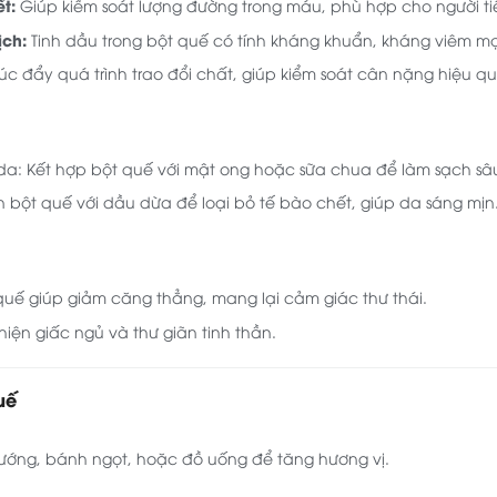
t:
Giúp kiểm soát lượng đường trong máu, phù hợp cho người t
ịch:
Tinh dầu trong bột quế có tính kháng khuẩn, kháng viêm m
úc đẩy quá trình trao đổi chất, giúp kiểm soát cân nặng hiệu qu
a: Kết hợp bột quế với mật ong hoặc sữa chua để làm sạch sâ
ộn bột quế với dầu dừa để loại bỏ tế bào chết, giúp da sáng mịn
uế giúp giảm căng thẳng, mang lại cảm giác thư thái.
hiện giấc ngủ và thư giãn tinh thần.
uế
ớng, bánh ngọt, hoặc đồ uống để tăng hương vị.