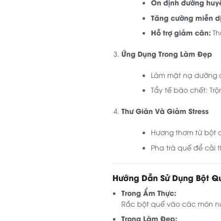
Ổn định đường huyế
Tăng cường miễn d
Hỗ trợ giảm cân:
Th
Ứng Dụng Trong Làm Đẹp
Làm mặt nạ dưỡng d
Tẩy tế bào chết: Tr
Thư Giãn Và Giảm Stress
Hương thơm từ bột q
Pha trà quế để cải t
Hướng Dẫn Sử Dụng Bột Q
Trong Ẩm Thực:
Rắc bột quế vào các món nư
Trong Làm Đẹp: