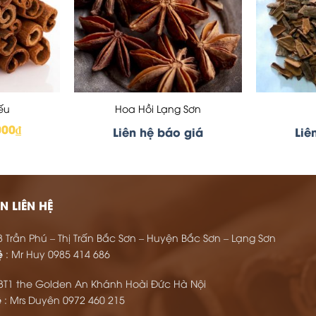
ếu
Hoa Hồi Lạng Sơn
000
₫
Giá
Liên hệ báo giá
Liê
hiện
tại
00₫.
là:
94.000₫.
N LIÊN HỆ
8 Trần Phú – Thị Trấn Bắc Sơn – Huyện Bắc Sơn – Lạng Sơn
ệ
: Mr Huy
0985 414 686
8T1 the Golden An Khánh Hoài Đức Hà Nội
ệ
: Mrs Duyên
0972 460 215