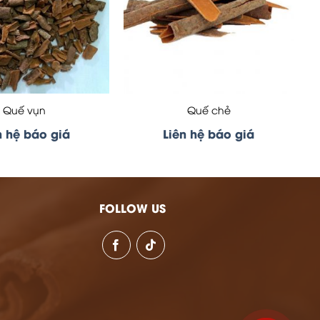
Quế vụn
Quế chẻ
n hệ báo giá
Liên hệ báo giá
FOLLOW US